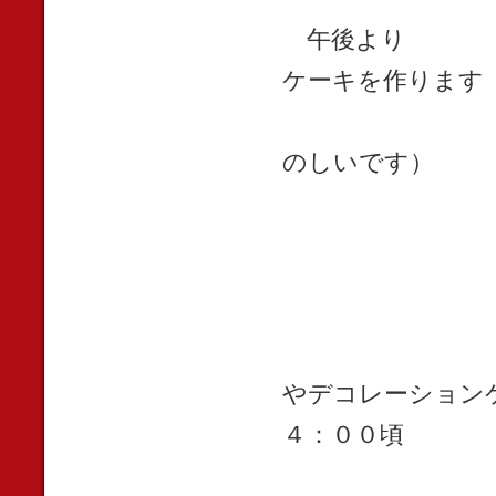
午後より ケー
ケーキを作ります
（色々なお
のしいです）
無い場合は
やデコレーション
４：００
全ての仕込