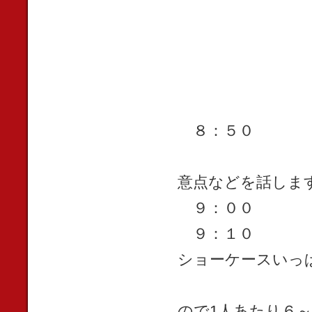
８：５０ 開
朝礼 その日
意点などを話しま
９：００ エ
９：１０ 10
ショーケースいっ
（ショート
ので1人あたり６