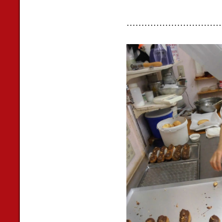
................................