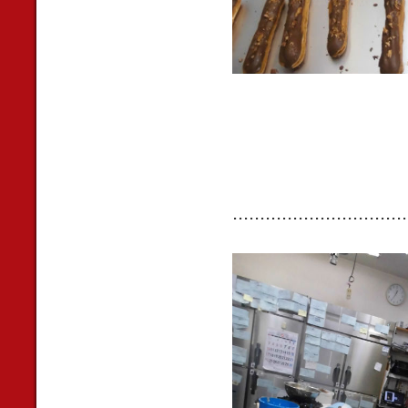
................................