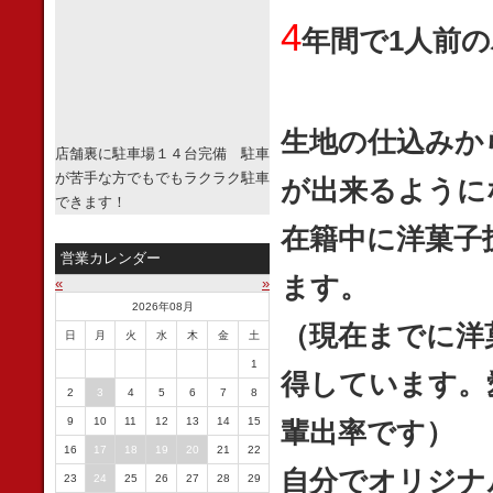
4
年間で1人前
生地の仕込みか
店舗裏に駐車場１４台完備 駐車
が苦手な方でもでもラクラク駐車
が出来るように
できます！
在籍中に洋菓子
営業カレンダー
ます。
«
»
2026年08月
（現在までに洋
日
月
火
水
木
金
土
1
得しています。
2
3
4
5
6
7
8
9
10
11
12
13
14
15
輩出率です）
16
17
18
19
20
21
22
自分でオリジナ
23
24
25
26
27
28
29